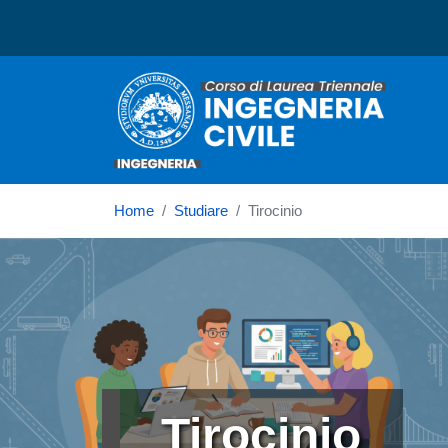
Corso di laurea in Ingegne
Home
Studiare
Tirocinio
Immagine
Tirocinio