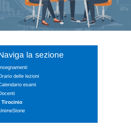
Naviga la sezione
Insegnamenti
Orario delle lezioni
Calendario esami
Docenti
Tirocinio
UnimeStone