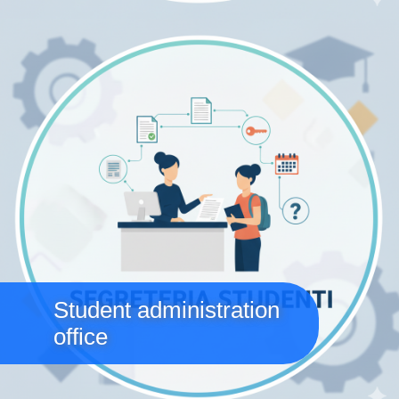
Immagine
Student administration
office