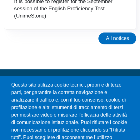
It is possible to register for the September
session of the English Proficiency Test
(UnimeStone)
All notices
Questo sito utilizza cookie tecnici, propri e di terze
parti, per garantire la corretta navigazione e
analizzare il traffico e, con il tuo consenso, cookie di
profilazione e altri strumenti di tracciamento di terzi
per mostrare video e misurare l'efficacia delle attività
Università degli Studi di Messina
di comunicazione istituzionale. Puoi rifiutare i cookie
Piazza Pugliatti, 1 - 98122 Messina
non necessari e di profilazione cliccando su “Rifiuta
Cod. Fiscale 80004070837
tutti”. Puoi scegliere di acconsentirne l’utilizzo
P.IVA 00724160833