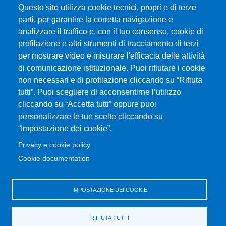
Questo sito utilizza cookie tecnici, propri e di terze
parti, per garantire la corretta navigazione e
analizzare il traffico e, con il tuo consenso, cookie di
profilazione e altri strumenti di tracciamento di terzi
per mostrare video e misurare l'efficacia delle attività
Università degli Studi di Messina
di comunicazione istituzionale. Puoi rifiutare i cookie
Piazza Pugliatti, 1 - 98122 Messina
non necessari e di profilazione cliccando su “Rifiuta
Cod. Fiscale 80004070837
tutti”. Puoi scegliere di acconsentirne l’utilizzo
P.IVA 00724160833
cliccando su “Accetta tutti” oppure puoi
Centralino: 090 676 1
personalizzare le tue scelte cliccando su
MENÙ SOCIAL
“Impostazione dei cookie”.
Privacy e cookie policy
MENÙ FOOTER 1
Cookie documentation
Accessibility statement
Privacy and cookie policy
Sitemap
IMPOSTAZIONE DEI COOKIE
MENÙ FOOTER 2
RIFIUTA TUTTI
Transparent administration