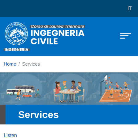
Corso di laurea in Ingegneria Civile
Skip to main content
IT
Home
Services
Immagine
Services
Listen