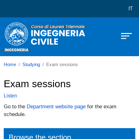
Corso di laurea in Ingegneria Civile
Skip to main content
IT
Home
Studying
Exam sessions
Exam sessions
Listen
Go to the
Department website page
for the exam
schedule.
Browse the section